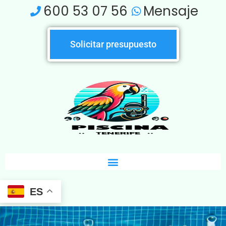
Ir
600 53 07 56
Mensaje
al
contenido
Solicitar presupuesto
ES